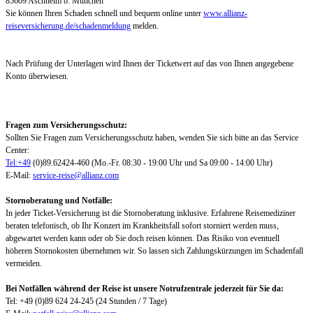
85609 Aschheim b. München
Sie können Ihren Schaden schnell und bequem online unter
www.allianz-
reiseversicherung.de/schadenmeldung
melden.
Nach Prüfung der Unterlagen wird Ihnen der Ticketwert auf das von Ihnen angegebene
Konto überwiesen.
Fragen zum Versicherungsschutz:
Sollten Sie Fragen zum Versicherungsschutz haben, wenden Sie sich bitte an das Service
Center:
Tel:+49
(0)89.62424-460 (Mo.-Fr. 08:30 - 19:00 Uhr und Sa 09:00 - 14:00 Uhr)
E-Mail:
service-reise@allianz.com
Stornoberatung und Notfälle:
In jeder Ticket-Versicherung ist die Stornoberatung inklusive. Erfahrene Reisemediziner
beraten telefonisch, ob Ihr Konzert im Krankheitsfall sofort storniert werden muss,
abgewartet werden kann oder ob Sie doch reisen können. Das Risiko von eventuell
höheren Stornokosten übernehmen wir. So lassen sich Zahlungskürzungen im Schadenfall
vermeiden.
Bei Notfällen während der Reise ist unsere Notrufzentrale jederzeit für Sie da:
Tel: +49 (0)89 624 24-245 (24 Stunden / 7 Tage)