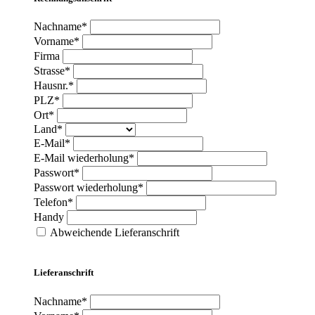
Nachname*
Vorname*
Firma
Strasse*
Hausnr.*
PLZ*
Ort*
Land*
E-Mail*
E-Mail wiederholung*
Passwort*
Passwort wiederholung*
Telefon*
Handy
Abweichende Lieferanschrift
Lieferanschrift
Nachname*