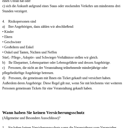
einen Unfall hat oder
c) sich die Ankunft aufgrund eines Staus oder stockenden Verkehrs um mindestens drei
Stunden verzögert.
4. Risikopersonen sind
a) Ihre Angehörigen, dazu zählen wir abschließend:
• Kinder
• Eltern
• Geschwister
• Großeltern und Enkel
• Onkel und Tanten, Nichten und Neffen
Stief,- Pflege-, Adoptiv- und Schwieger-Verhältnisse stellen wir gleich.
b) Ihr Ehepartner, Lebenspartner oder Lebensgefährte und dessen Angehörige.
c) Personen, die nicht an der Veranstaltung teilnehmende minderjährige oder
pflegebedürftige Angehörige betreuen.
d) Personen, die gemeinsam mit Ihnen ein Ticket gekauft und versichert haben.
Außerdem deren Angehörige. Diese Regel gilt nur, wenn Sie mit höchstens vier weiteren
Personen gemeinsam Tickets für eine Veranstaltung gekauft haben.
Wann haben Sie keinen Versicherungsschutz
(Allgemeine und Besondere Ausschlüsse)?
1. Sie haben keinen Versicherungsschutz wenn die Veranstaltung vom Veranstalter