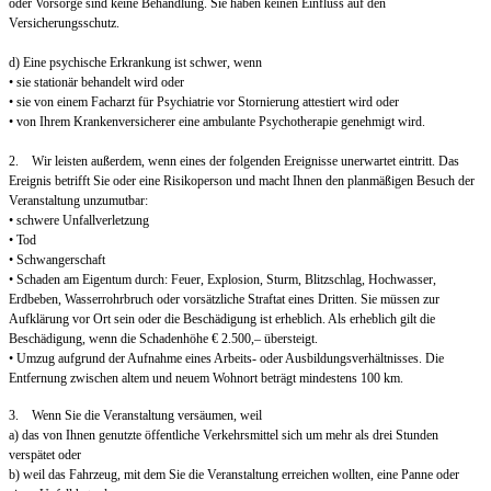
oder Vorsorge sind keine Behandlung. Sie haben keinen Einfluss auf den
Versicherungsschutz.
d) Eine psychische Erkrankung ist schwer, wenn
• sie stationär behandelt wird oder
• sie von einem Facharzt für Psychiatrie vor Stornierung attestiert wird oder
• von Ihrem Krankenversicherer eine ambulante Psychotherapie genehmigt wird.
2. Wir leisten außerdem, wenn eines der folgenden Ereignisse unerwartet eintritt. Das
Ereignis betrifft Sie oder eine Risikoperson und macht Ihnen den planmäßigen Besuch der
Veranstaltung unzumutbar:
• schwere Unfallverletzung
• Tod
• Schwangerschaft
• Schaden am Eigentum durch: Feuer, Explosion, Sturm, Blitzschlag, Hochwasser,
Erdbeben, Wasserrohrbruch oder vorsätzliche Straftat eines Dritten. Sie müssen zur
Aufklärung vor Ort sein oder die Beschädigung ist erheblich. Als erheblich gilt die
Beschädigung, wenn die Schadenhöhe € 2.500,– übersteigt.
• Umzug aufgrund der Aufnahme eines Arbeits- oder Ausbildungsverhältnisses. Die
Entfernung zwischen altem und neuem Wohnort beträgt mindestens 100 km.
3. Wenn Sie die Veranstaltung versäumen, weil
a) das von Ihnen genutzte öffentliche Verkehrsmittel sich um mehr als drei Stunden
verspätet oder
b) weil das Fahrzeug, mit dem Sie die Veranstaltung erreichen wollten, eine Panne oder