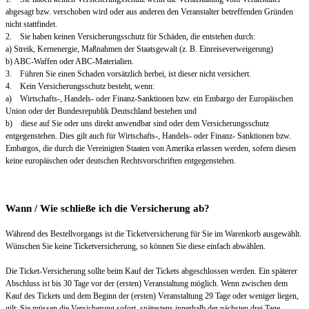
abgesagt bzw. verschoben wird oder aus anderen den Veranstalter betreffenden Gründen
nicht stattfindet.
2. Sie haben keinen Versicherungsschutz für Schäden, die entstehen durch:
a) Streik, Kernenergie, Maßnahmen der Staatsgewalt (z. B. Einreiseverweigerung)
b) ABC-Waffen oder ABC-Materialien.
3. Führen Sie einen Schaden vorsätzlich herbei, ist dieser nicht versichert.
4. Kein Versicherungsschutz besteht, wenn:
a) Wirtschafts-, Handels- oder Finanz-Sanktionen bzw. ein Embargo der Europäischen
Union oder der Bundesrepublik Deutschland bestehen und
b) diese auf Sie oder uns direkt anwendbar sind oder dem Versicherungsschutz
entgegenstehen. Dies gilt auch für Wirtschafts-, Handels- oder Finanz- Sanktionen bzw.
Embargos, die durch die Vereinigten Staaten von Amerika erlassen werden, sofern diesen
keine europäischen oder deutschen Rechtsvorschriften entgegenstehen.
Wann / Wie schließe ich die Versicherung ab?
Während des Bestellvorgangs ist die Ticketversicherung für Sie im Warenkorb ausgewählt.
Wünschen Sie keine Ticketversicherung, so können Sie diese einfach abwählen.
Die Ticket-Versicherung sollte beim Kauf der Tickets abgeschlossen werden. Ein späterer
Abschluss ist bis 30 Tage vor der (ersten) Veranstaltung möglich. Wenn zwischen dem
Kauf des Tickets und dem Beginn der (ersten) Veranstaltung 29 Tage oder weniger liegen,
gilt: Sie müssen die Versicherung sofort, spätestens innerhalb der nächsten drei Tage,